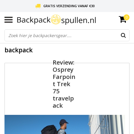
GRATIS VERZENDING VANAF €30
0
LIEFDE VOOR BACKPACKEN!
30 DAGEN GRATIS RETOUR
backpack
Review:
Osprey
Farpoin
t Trek
75
travelp
ack