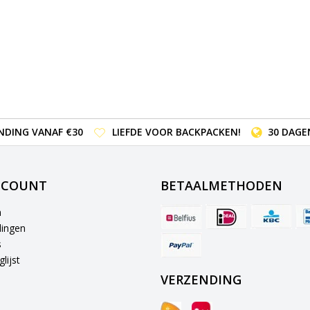
NDING VANAF €30
LIEFDE VOOR BACKPACKEN!
30 DAGE
CCOUNT
BETAALMETHODEN
n
lingen
s
lijst
VERZENDING