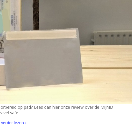
oorbereid op pad? Lees dan hier onze review over de MijnID
avel safe.
l verder lezen »