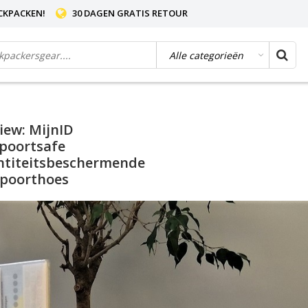
CKPACKEN!
30 DAGEN GRATIS RETOUR
iew: MijnID
poortsafe
ntiteitsbeschermende
poorthoes