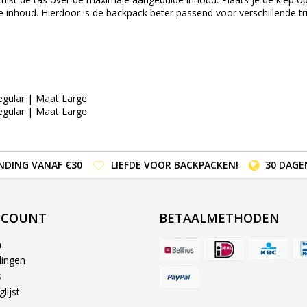
 inhoud. Hierdoor is de backpack beter passend voor verschillende tr
egular | Maat Large
egular | Maat Large
NDING VANAF €30
LIEFDE VOOR BACKPACKEN!
30 DAGE
CCOUNT
BETAALMETHODEN
n
lingen
s
lijst