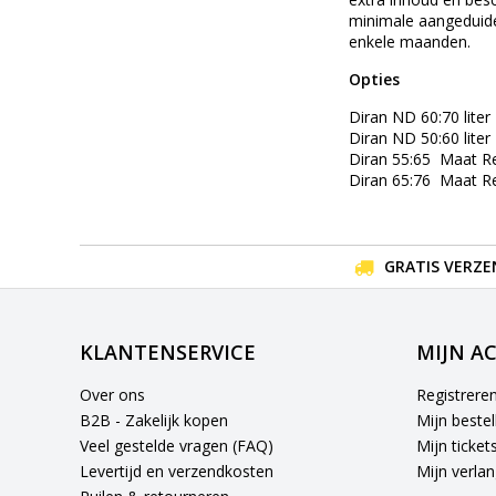
minimale aangeduide
enkele maanden.
Opties
Diran ND 60:70 liter
Diran ND 50:60 liter
Diran 55:65 Maat R
Diran 65:76 Maat R
GRATIS VERZE
KLANTENSERVICE
MIJN A
Over ons
Registrere
B2B - Zakelijk kopen
Mijn bestel
Veel gestelde vragen (FAQ)
Mijn ticket
Levertijd en verzendkosten
Mijn verlang