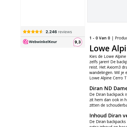
1 - 0 Van 0
| Produ
Lowe Alpi
Kies de Lowe Alpine 
zelfs jaren! De bac
reist. Het Axiom3 dr
wandelingen. Wil je
Lowe Alpine Cerro T
Diran ND Dam
De Diran backpack i
zit hem dan ook in 
zitten de schouderba
Inhoud Diran v
De Diran backpacks 
extra inhoud en besc