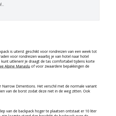
..
pack is uiterst geschikt voor rondreizen van een week tot
aden voor rondreizen waarbij je van hotel naar hotel
kunt uitlenen! Je draagt de tas comfortabel tijdens korte
e Alpine Manaslu
of voor zwaardere bepakkingen de
r Narrow Dimentions. Het verschil met de normale variant
en van de borst zodat deze niet in de weg zitten. Ook
p van de backpack hoger te plaatsen ontstaat er 10 liter
 zijn laagste stand dan beschikt de backpack over de