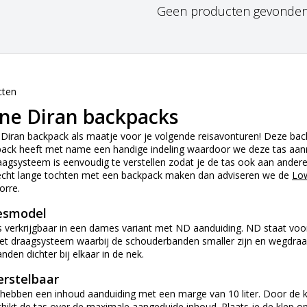
Geen producten gevonden!.
cten
ne Diran backpacks
Diran backpack als maatje voor je volgende reisavonturen! Deze back
kpack heeft met name een handige indeling waardoor we deze tas aanr
aagsysteem is eenvoudig te verstellen zodat je de tas ook aan andere 
 echt lange tochten met een backpack maken dan adviseren we de
Low
orre.
esmodel
s verkrijgbaar in een dames variant met ND aanduiding. ND staat voo
het draagsysteem waarbij de schouderbanden smaller zijn en wegdraai
nden dichter bij elkaar in de nek.
erstelbaar
hebben een inhoud aanduiding met een marge van 10 liter. Door de kle
hikt de tas over de maximale aangeduide inhoud. Plaats je de klep op