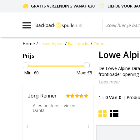
GRATIS VERZENDING VANAF €30
LIEFDE VOOR BA
Home
/
Lowe Alpine
/
Backpacks
/
Diran
Lowe Alpi
Prijs
De Lowe Alpine Diran
Min: €
0
Max: €
5
frontloader opening
Lees meer
1 - 0 Van 0
| Produ