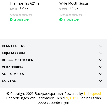
Thermosfles 621ml
Wide Mouth Sustain
€25,-
€15,-
Standard Mouth - Flex
€29,95
€19,95
Cap
Nog niet gewaardeerd
Nog niet gewaardeerd
OP VOORRAAD
OP VOORRAAD
KLANTENSERVICE
MIJN ACCOUNT
BETAALMETHODEN
VERZENDING
SOCIALMEDIA
CONTACT
© Copyright 2026 Backpackspullen.nl Powered by
Lightspeed
Beoordelingen van
Backpackspullen.nl
9,3
uit
10
op basis van
2220
beoordelingen