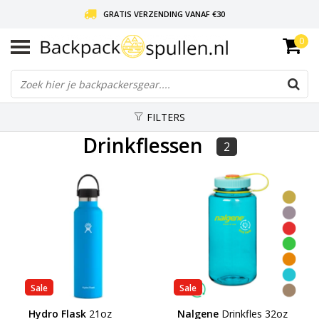
GRATIS VERZENDING VANAF €30
0
LIEFDE VOOR BACKPACKEN!
30 DAGEN GRATIS RETOUR
FILTERS
Drinkflessen
2
Sale
Sale
Hydro Flask
21oz
Nalgene
Drinkfles 32oz