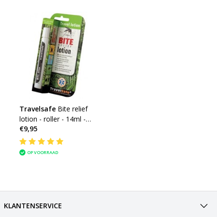
Travelsafe
Bite relief
lotion - roller - 14ml -
€9,95
after bite
OP VOORRAAD
KLANTENSERVICE