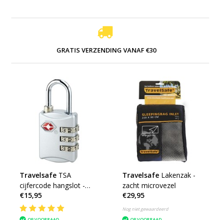
GRATIS VERZENDING VANAF €30
Travelsafe
TSA
Travelsafe
Lakenzak -
cijfercode hangslot -
zacht microvezel
€15,95
€29,95
zilver
Nog niet gewaardeerd
OP VOORRAAD
OP VOORRAAD