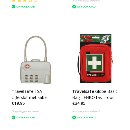
Nog niet gewaardeerd
OP VOORRAAD
OP VOORRAAD
Travelsafe
TSA
Travelsafe
Globe Basic
cijferslot met kabel
Bag - EHBO tas - rood
€19,95
€34,95
Nog niet gewaardeerd
Nog niet gewaardeerd
OP VOORRAAD
OP VOORRAAD