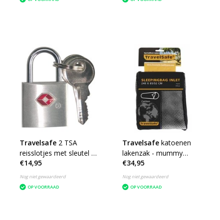
Travelsafe
2 TSA
Travelsafe
katoenen
reisslotjes met sleutel -
lakenzak - mummy
€14,95
€34,95
set van 2 - geschikt voor
reislaken - wit
ritsen
Nog niet gewaardeerd
Nog niet gewaardeerd
OP VOORRAAD
OP VOORRAAD