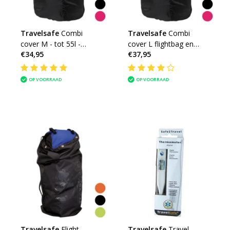
Travelsafe
Combi
Travelsafe
Combi
cover M - tot 55l -
cover L flightbag en
€34,95
€37,95
backpack flightbag &
regenhoes voor
regenhoes
backpacks 55 tot 100l
OP VOORRAAD
OP VOORRAAD
Travelsafe
Flight
Travelsafe
Travel