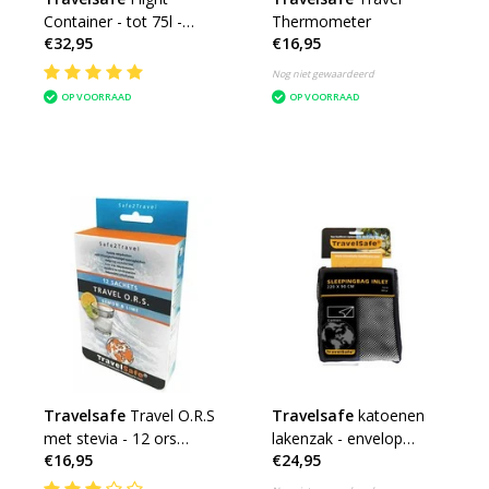
Container - tot 75l -
Thermometer
€32,95
€16,95
flightbag voor
backpacks
Nog niet gewaardeerd
OP VOORRAAD
OP VOORRAAD
Travelsafe
Travel O.R.S
Travelsafe
katoenen
met stevia - 12 ors
lakenzak - envelop
€16,95
€24,95
zakjes
reislaken - wit