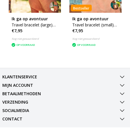
Bestseller
Ik ga op avontuur
Ik ga op avontuur
Travel bracelet (large)
Travel bracelet (small)
€7,95
€7,95
reisbandje icons - heren
reisbandje icons -
dames
Nog niet gewaardeerd
Nog niet gewaardeerd
OP VOORRAAD
OP VOORRAAD
KLANTENSERVICE
MIJN ACCOUNT
BETAALMETHODEN
VERZENDING
SOCIALMEDIA
CONTACT