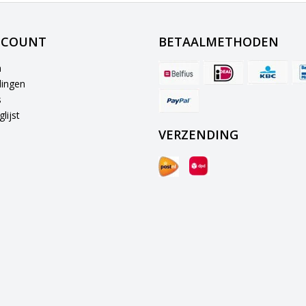
CCOUNT
BETAALMETHODEN
n
lingen
s
lijst
VERZENDING