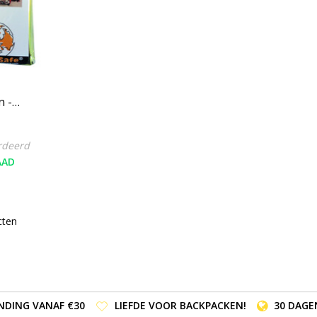
 -
rdeerd
AAD
cten
NDING VANAF €30
LIEFDE VOOR BACKPACKEN!
30 DAGE