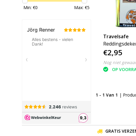
Min: €
0
Max: €
5
Travelsafe
Reddingsdeken
€2,95
isoleerdeken
Nog niet gewaa
OP VOORR
1 - 1 Van 1
| Produ
GRATIS VERZE