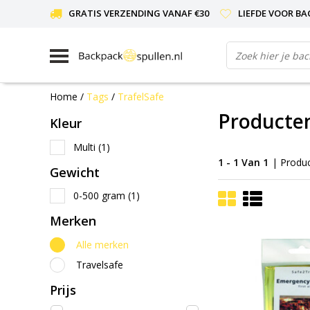
GRATIS VERZENDING VANAF €30
LIEFDE VOOR BA
Home
/
Tags
/
TrafelSafe
Producten
Kleur
Multi
(1)
1 - 1 Van 1
| Produ
Gewicht
0-500 gram
(1)
Merken
Alle merken
Travelsafe
Prijs