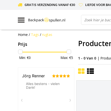
GRATIS VERZENDING VANAF €30
LIEFDE VOOR BA
Home
/
Tags
/
rugtas
Producte
Prijs
Min: €
0
Max: €
5
1 - 0 Van 0
| Produ