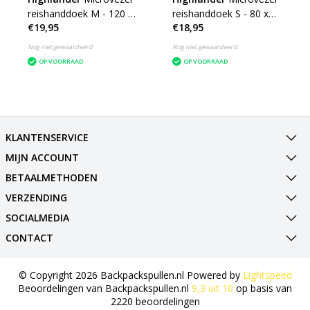
reishanddoek M - 120 x
reishanddoek S - 80 x
€19,95
€18,95
60cm - Medium -
40cm - Small -
microfibre soft
microfibre soft
Nog niet gewaardeerd
Nog niet gewaardeerd
OP VOORRAAD
OP VOORRAAD
KLANTENSERVICE
MIJN ACCOUNT
BETAALMETHODEN
VERZENDING
SOCIALMEDIA
CONTACT
© Copyright 2026 Backpackspullen.nl Powered by
Lightspeed
Beoordelingen van
Backpackspullen.nl
9,3
uit
10
op basis van
2220
beoordelingen