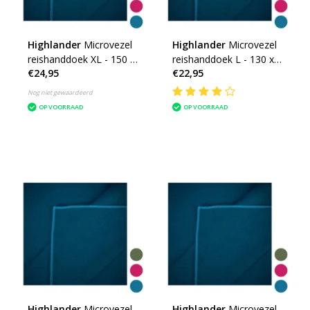
Highlander
Microvezel
Highlander
Microvezel
reishanddoek XL - 150 x
reishanddoek L - 130 x
€24,95
€22,95
85cm - Large -
70cm - Large -
microfibre soft
microfibre soft
Nog niet gewaardeerd
OP VOORRAAD
OP VOORRAAD
Highlander
Microvezel
Highlander
Microvezel