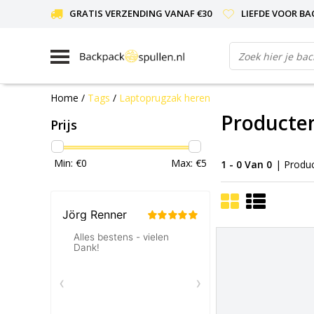
GRATIS VERZENDING VANAF €30
LIEFDE VOOR BA
Home
/
Tags
/
Laptoprugzak heren
Producte
Prijs
Min: €
0
Max: €
5
1 - 0 Van 0
| Produ