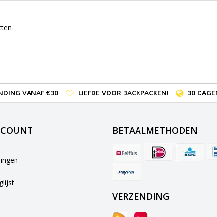
cten
NDING VANAF €30
LIEFDE VOOR BACKPACKEN!
30 DAGE
CCOUNT
BETAALMETHODEN
n
lingen
s
lijst
VERZENDING