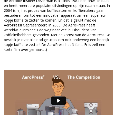
de Aerobie frisbee! Deze man is al sinds 1984 een onwijze baas
en heeft meerdere populaire uitvindingen op zijn naam staan. In
2004 is hij het proces van koffiezetten en koffiemakers gaan
bestuderen om tot een innovatief apparaat om een superieur
kopje koffie te zetten te komen. En dat is gelukt met de
AeroPress! Gepresenteerd in 2005. De AeroPress heeft
wereldwijd inmiddels de weg naar veel huishoudens van
koffieliefhebbers gevonden. Met de komst van de AeroPress Go
beschik je over alle nodige tools om ook onderweg een heerlijk
kopje koffie te zetten! De AeroPress heeft fans. Er is zelf een
korte film over gemaakt :)