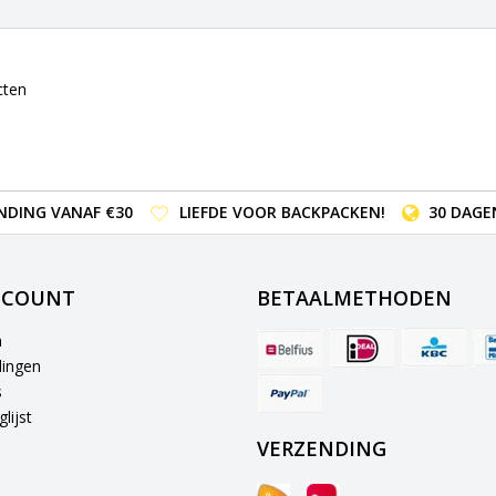
cten
NDING VANAF €30
LIEFDE VOOR BACKPACKEN!
30 DAGE
CCOUNT
BETAALMETHODEN
n
lingen
s
lijst
VERZENDING