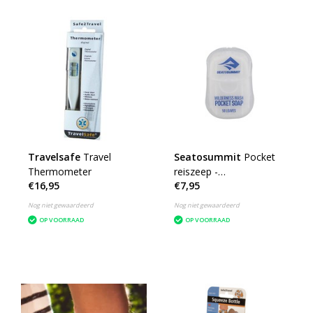
Travelsafe
Travel
Seatosummit
Pocket
Thermometer
reiszeep -
€16,95
€7,95
geconcentreerd
Nog niet gewaardeerd
Nog niet gewaardeerd
OP VOORRAAD
OP VOORRAAD