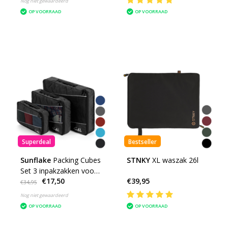
Nog niet gewaardeerd
OP VOORRAAD
OP VOORRAAD
Superdeal
Bestseller
Sunflake
Packing Cubes
STNKY
XL waszak 26l
Set 3 inpakzakken voor
€17,50
€39,95
backpack of koffer
€34,95
Nog niet gewaardeerd
OP VOORRAAD
OP VOORRAAD