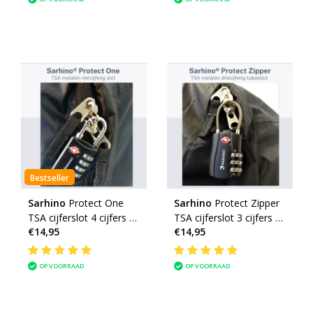
Bestseller
Sarhino
Protect One
Sarhino
Protect Zipper
TSA cijferslot 4 cijfers -
TSA cijferslot 3 cijfers -
€14,95
€14,95
zwart
zwart
OP VOORRAAD
OP VOORRAAD