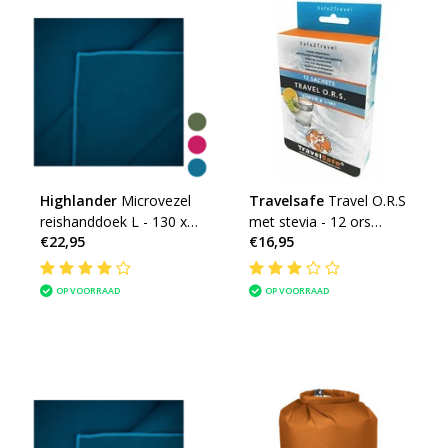
Highlander
Microvezel
Travelsafe
Travel O.R.S
reishanddoek L - 130 x
met stevia - 12 ors
€22,95
€16,95
70cm - Large -
zakjes
microfibre soft
OP VOORRAAD
OP VOORRAAD