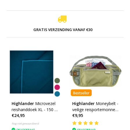
GRATIS VERZENDING VANAF €30
Bestseller
Highlander
Microvezel
Highlander
Moneybelt -
reishanddoek XL - 150 x
veilige reisportemonnee
€24,95
€9,95
85cm - Large -
- beige
microfibre soft
Nog niet gewaardeerd
OP VOORRAAD
OP VOORRAAD