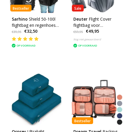
Bestseller
Sale
Sarhino
Shield 50-100l
Deuter
Flight Cover
flightbag en regenhoes -
flightbag voor
€32,50
€49,95
zwart
backpacks - zwart
€39,95
€59,95
Nog niet gewaardeerd
OP VOORRAAD
OP VOORRAAD
Bestseller
Osprey
Ultralight
Dream Travel
Packing