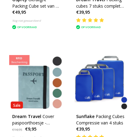
Packing Cube set van 3
cubes 7 stuks complete
€49,95
€39,95
packing cubes
set
inpakzakken
Nog niet gewaardeerd
OP VOORRAAD
OP VOORRAAD
Sale
Dream Travel
Cover
Sunflake
Packing Cubes
paspoorthoesje -
Compressie van 4 stuks
€9,95
€39,95
reisportemonnee
€14,95