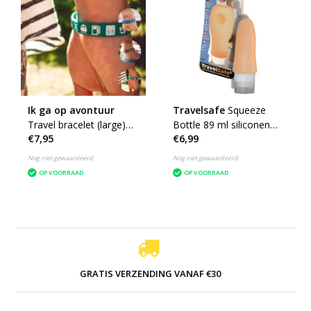
Ik ga op avontuur
Travelsafe
Squeeze
Travel bracelet (large)
Bottle 89 ml siliconen
€7,95
€6,99
reisbandje icons - heren
reisflesje - oranje
Nog niet gewaardeerd
Nog niet gewaardeerd
OP VOORRAAD
OP VOORRAAD
GRATIS VERZENDING VANAF €30