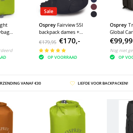
Sale
ight
Osprey
Fairview 55l
Osprey
T
ybag
backpack dames +
Global Car
€170,-
€99,99
s
daypack travelpack
handbagag
€179,95
zwart
rdeerd
Nog niet g
AAD
OP VOORRAAD
OP VO
ERZENDING VANAF €30
LIEFDE VOOR BACKPACKEN!