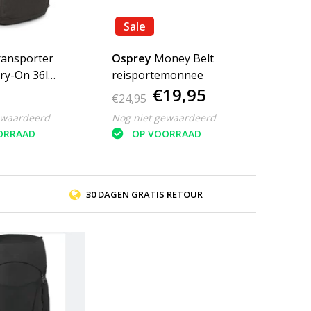
Sale
ransporter
Osprey
Money Belt
ry-On 36l
reisportemonnee
€19,95
e reistas -
€24,95
ewaardeerd
Nog niet gewaardeerd
ORRAAD
OP VOORRAAD
30 DAGEN GRATIS RETOUR