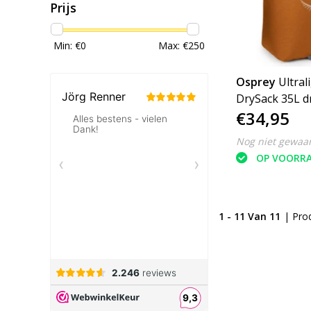
Prijs
Min: €
0
Max: €
250
Osprey
Ultral
DrySack 35L drybag
€34,95
waterdichte ta
Nog niet gewaa
OP VOORR
1 - 11 Van 11
| Pro