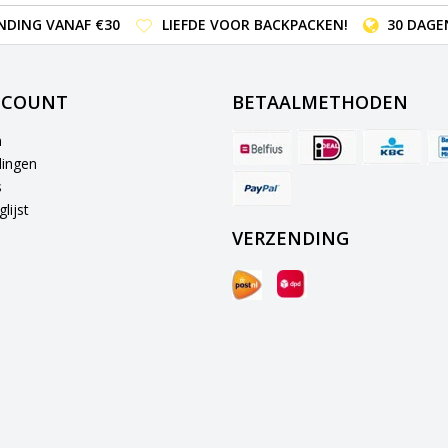
NDING VANAF €30
LIEFDE VOOR BACKPACKEN!
30 DAGE
CCOUNT
BETAALMETHODEN
n
lingen
s
lijst
VERZENDING