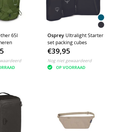
ther 65l
Osprey
Ultralight Starter
heren
set packing cubes
5
€39,95
ewaardeerd
Nog niet gewaardeerd
ORRAAD
OP VOORRAAD