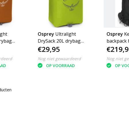
ight
Osprey
Ultralight
Osprey
Ke
DrySack 20L drybag
backpack 
€29,95
€219,9
s
waterdichte tas
rdeerd
Nog niet gewaardeerd
Nog niet g
AAD
OP VOORRAAD
OP VO
ducten