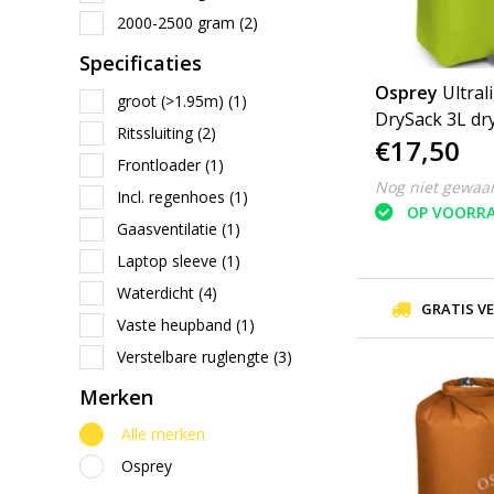
2000-2500 gram
(2)
Specificaties
Osprey
Ultral
groot (>1.95m)
(1)
DrySack 3L dr
Ritssluiting
(2)
€17,50
waterdichte ta
Frontloader
(1)
Nog niet gewaa
Incl. regenhoes
(1)
OP VOORR
Gaasventilatie
(1)
Laptop sleeve
(1)
Waterdicht
(4)
GRATIS V
Vaste heupband
(1)
Verstelbare ruglengte
(3)
Merken
Alle merken
Osprey