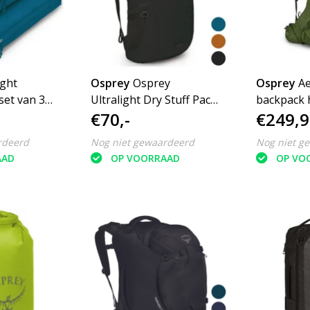
ight
Osprey
Osprey
Osprey
Ae
van 3
Ultralight Dry Stuff Pack
backpack 
€70,-
€249,9
20lwaterdichte rugzak
rdeerd
Nog niet gewaardeerd
Nog niet g
AAD
OP VOORRAAD
OP VO