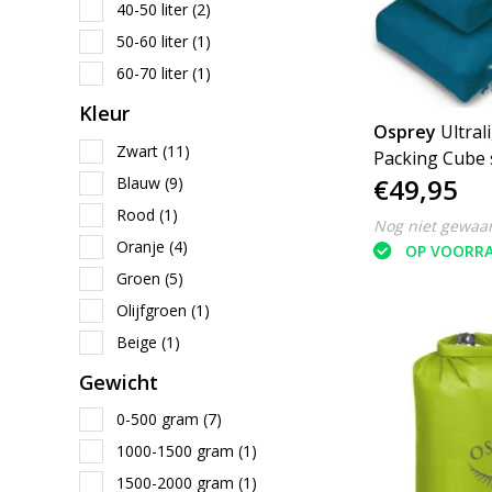
40-50 liter
(2)
50-60 liter
(1)
60-70 liter
(1)
Kleur
Osprey
Ultral
Zwart
(11)
Packing Cube set 
€49,95
Blauw
(9)
packing cubes
inpakzakken
Rood
(1)
Nog niet gewaa
Oranje
(4)
OP VOORR
Groen
(5)
Olijfgroen
(1)
Beige
(1)
Gewicht
0-500 gram
(7)
1000-1500 gram
(1)
1500-2000 gram
(1)