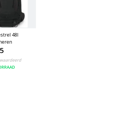
strel 48l
heren
5
ewaardeerd
ORRAAD