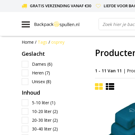
GRATIS VERZENDING VANAF €30
LIEFDE VOOR BA
Home
/
Tags
/
osprey
Producte
Geslacht
Dames
(6)
1 - 11 Van 11
| Pro
Heren
(7)
Unisex
(8)
Inhoud
5-10 liter
(1)
10-20 liter
(2)
20-30 liter
(2)
30-40 liter
(2)