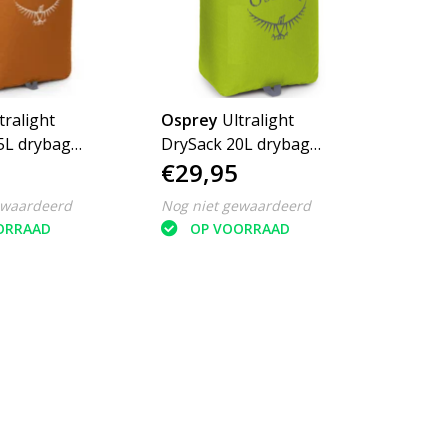
tralight
Osprey
Ultralight
ybag
DrySack 20L drybag
€29,95
e tas
waterdichte tas
ewaardeerd
Nog niet gewaardeerd
ORRAAD
OP VOORRAAD