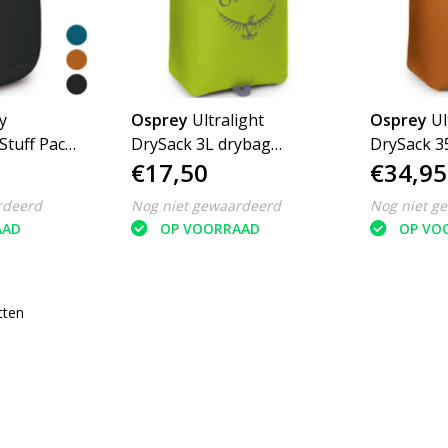
y
Osprey
Ultralight
Osprey
Ul
 Stuff Pack
DrySack 3L drybag
DrySack 35L dr
€17,50
€34,95
e rugzak
waterdichte tas
waterdicht
rdeerd
Nog niet gewaardeerd
Nog niet g
AAD
OP VOORRAAD
OP VO
cten