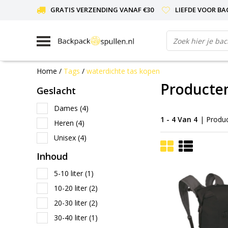
GRATIS VERZENDING VANAF €30
LIEFDE VOOR BA
Home
/
Tags
/
waterdichte tas kopen
Producten
Geslacht
Dames
(4)
1 - 4 Van 4
| Produ
Heren
(4)
Unisex
(4)
Inhoud
5-10 liter
(1)
10-20 liter
(2)
20-30 liter
(2)
30-40 liter
(1)