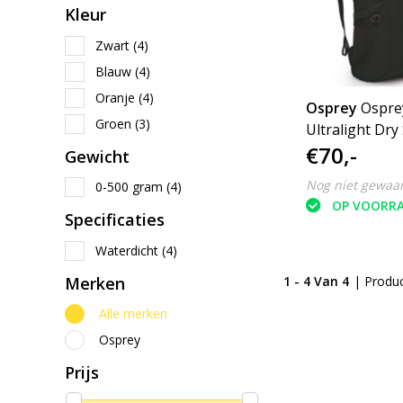
Kleur
Zwart
(4)
Blauw
(4)
Oranje
(4)
Osprey
Ospre
Groen
(3)
Ultralight Dry
€70,-
20lwaterdicht
Gewicht
Nog niet gewaa
0-500 gram
(4)
OP VOORR
Specificaties
Waterdicht
(4)
Merken
1 - 4 Van 4
| Produ
Alle merken
Osprey
Prijs