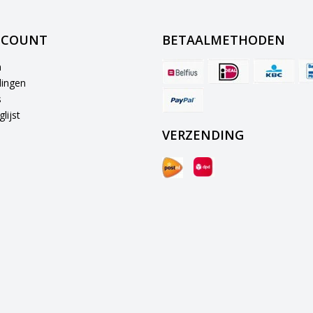
CCOUNT
BETAALMETHODEN
n
lingen
s
lijst
VERZENDING