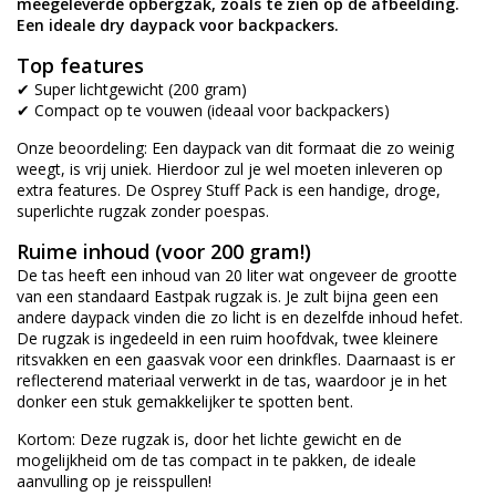
meegeleverde opbergzak, zoals te zien op de afbeelding.
Een ideale dry daypack voor backpackers.
Top features
✔ Super lichtgewicht (200 gram)
✔ Compact op te vouwen (ideaal voor backpackers)
Onze beoordeling: Een daypack van dit formaat die zo weinig
weegt, is vrij uniek. Hierdoor zul je wel moeten inleveren op
extra features. De Osprey Stuff Pack is een handige, droge,
superlichte rugzak zonder poespas.
Ruime inhoud (voor 200 gram!)
De tas heeft een inhoud van 20 liter wat ongeveer de grootte
van een standaard Eastpak rugzak is. Je zult bijna geen een
andere daypack vinden die zo licht is en dezelfde inhoud hefet.
De rugzak is ingedeeld in een ruim hoofdvak, twee kleinere
ritsvakken en een gaasvak voor een drinkfles. Daarnaast is er
reflecterend materiaal verwerkt in de tas, waardoor je in het
donker een stuk gemakkelijker te spotten bent.
Kortom: Deze rugzak is, door het lichte gewicht en de
mogelijkheid om de tas compact in te pakken, de ideale
aanvulling op je reisspullen!