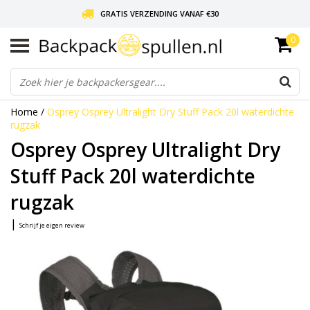
GRATIS VERZENDING VANAF €30
0
LIEFDE VOOR BACKPACKEN!
30 DAGEN GRATIS RETOUR
Home
/
Osprey Osprey Ultralight Dry Stuff Pack 20l waterdichte
rugzak
Osprey Osprey Ultralight Dry
Stuff Pack 20l waterdichte
rugzak
|
Schrijf je eigen review