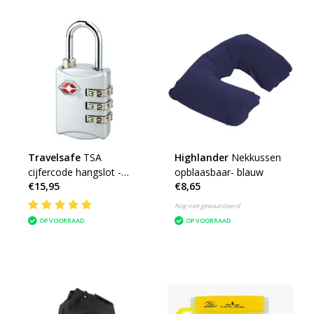
Travelsafe
TSA
Highlander
Nekkussen
cijfercode hangslot -
opblaasbaar- blauw
€15,95
€8,65
zilver
Nog niet gewaardeerd
OP VOORRAAD
OP VOORRAAD