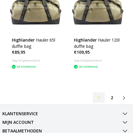
Highlander
Hauler 65l
Highlander
Hauler 120l
duffle bag
duffle bag
€89,95
€109,95
Nog niet gewaardeerd
Nog niet gewaardeerd
OP VOORRAAD
OP VOORRAAD
1
2
KLANTENSERVICE
MIJN ACCOUNT
BETAALMETHODEN