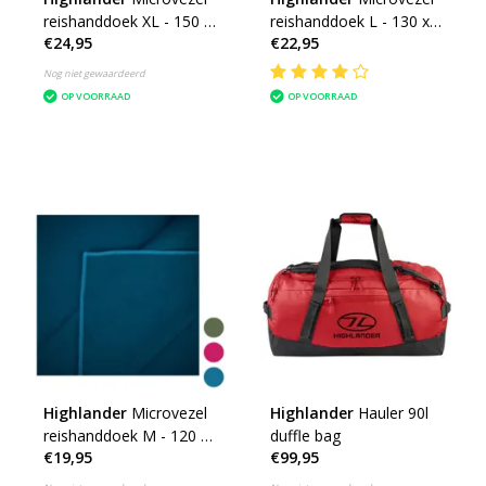
reishanddoek XL - 150 x
reishanddoek L - 130 x
€24,95
€22,95
85cm - Large -
70cm - Large -
microfibre soft
microfibre soft
Nog niet gewaardeerd
OP VOORRAAD
OP VOORRAAD
Highlander
Microvezel
Highlander
Hauler 90l
reishanddoek M - 120 x
duffle bag
€19,95
€99,95
60cm - Medium -
microfibre soft