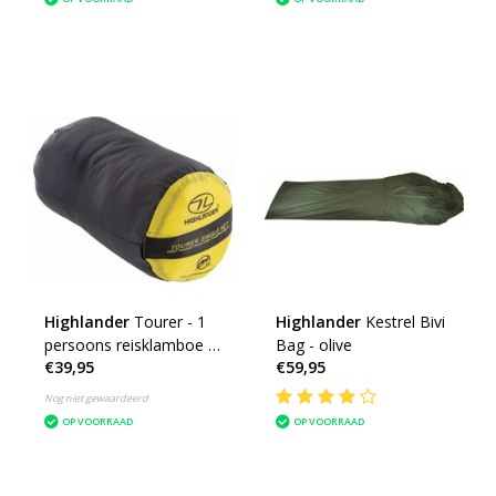
Highlander
Tourer - 1
Highlander
Kestrel Bivi
persoons reisklamboe -
Bag - olive
€39,95
€59,95
geïmpregneerd
muskietennet - wit
Nog niet gewaardeerd
OP VOORRAAD
OP VOORRAAD