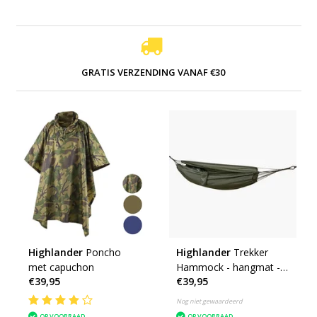
GRATIS VERZENDING VANAF €30
Highlander
Poncho
Highlander
Trekker
met capuchon
Hammock - hangmat -
€39,95
€39,95
olive
Nog niet gewaardeerd
OP VOORRAAD
OP VOORRAAD