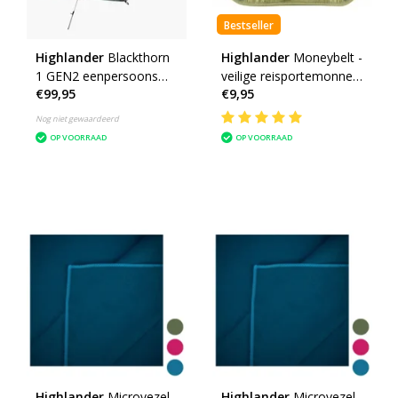
Bestseller
Highlander
Blackthorn
Highlander
Moneybelt -
1 GEN2 eenpersoons
veilige reisportemonnee
€99,95
€9,95
tent - trekkingtent - 1
- beige
persoons tent
Nog niet gewaardeerd
OP VOORRAAD
OP VOORRAAD
Highlander
Microvezel
Highlander
Microvezel