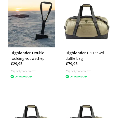
Highlander
Double
Highlander
Hauler 45l
foulding vouwschep
duffle bag
€29,95
€79,95
Nog niet gewaardeerd
Nog niet gewaardeerd
OP VOORRAAD
OP VOORRAAD