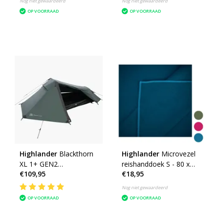
Nog niet gewaardeerd
Nog niet gewaardeerd
OP VOORRAAD
OP VOORRAAD
Highlander
Blackthorn
Highlander
Microvezel
XL 1+ GEN2
reishanddoek S - 80 x
€109,95
€18,95
eenpersoons tent -
40cm - Small -
trekkingtent - 1
microfibre soft
Nog niet gewaardeerd
persoons tent
OP VOORRAAD
OP VOORRAAD