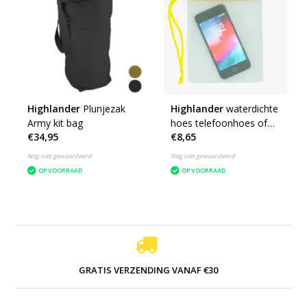
Highlander
Plunjezak
Highlander
waterdichte
Army kit bag
hoes telefoonhoes of
€34,95
€8,65
camerahoes
Nog niet gewaardeerd
Nog niet gewaardeerd
OP VOORRAAD
OP VOORRAAD
GRATIS VERZENDING VANAF €30