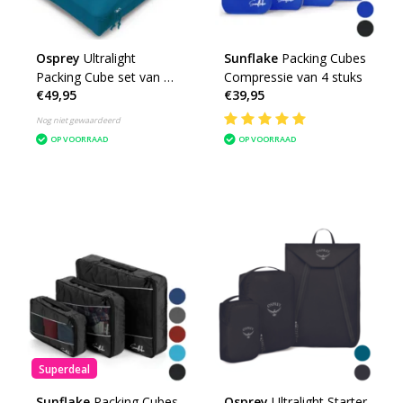
Osprey
Ultralight
Sunflake
Packing Cubes
Packing Cube set van 3
Compressie van 4 stuks
€49,95
€39,95
packing cubes
inpakzakken
Nog niet gewaardeerd
OP VOORRAAD
OP VOORRAAD
Superdeal
Sunflake
Packing Cubes
Osprey
Ultralight Starter