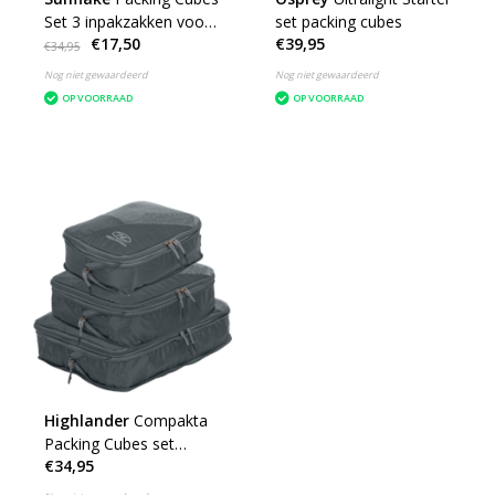
Set 3 inpakzakken voor
set packing cubes
€17,50
€39,95
backpack of koffer
€34,95
Nog niet gewaardeerd
Nog niet gewaardeerd
OP VOORRAAD
OP VOORRAAD
Highlander
Compakta
Packing Cubes set
€34,95
compressie - grijs