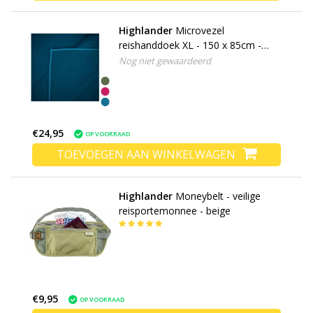
Highlander
Microvezel
reishanddoek XL - 150 x 85cm -
Large - microfibre soft
Nog niet gewaardeerd
€24,95
OP VOORRAAD
TOEVOEGEN AAN WINKELWAGEN
Highlander
Moneybelt - veilige
reisportemonnee - beige
€9,95
OP VOORRAAD