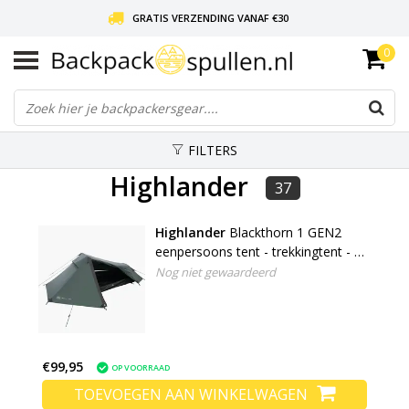
GRATIS VERZENDING VANAF €30
0
LIEFDE VOOR BACKPACKEN!
30 DAGEN GRATIS RETOUR
FILTERS
Highlander
37
Highlander
Blackthorn 1 GEN2
eenpersoons tent - trekkingtent - 1
persoons tent
Nog niet gewaardeerd
€99,95
OP VOORRAAD
TOEVOEGEN AAN WINKELWAGEN