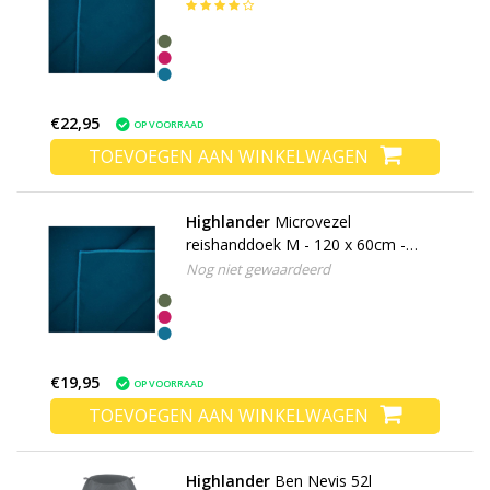
Large - microfibre soft
€22,95
OP VOORRAAD
TOEVOEGEN AAN WINKELWAGEN
Highlander
Microvezel
reishanddoek M - 120 x 60cm -
Medium - microfibre soft
Nog niet gewaardeerd
€19,95
OP VOORRAAD
TOEVOEGEN AAN WINKELWAGEN
Highlander
Ben Nevis 52l