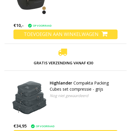
€10,-
OP VOORRAAD
TOEVOEGEN AAN WINKELWAGEN
GRATIS VERZENDING VANAF €30
Highlander
Compakta Packing
Cubes set compressie - grijs
Nog niet gewaardeerd
€34,95
OP VOORRAAD