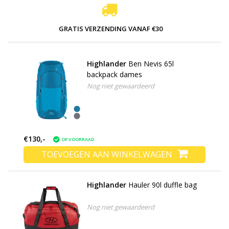
GRATIS VERZENDING VANAF €30
Highlander
Ben Nevis 65l
backpack dames
Nog niet gewaardeerd
€130,-
OP VOORRAAD
TOEVOEGEN AAN WINKELWAGEN
Highlander
Hauler 90l duffle bag
Nog niet gewaardeerd