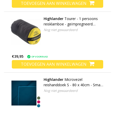
TOEVOEGEN AAN WINKELWAGEN
Highlander
Tourer - 1 persoons
reisklamboe - geïmpregneerd
muskietennet - wit
Nog niet gewaardeerd
€39,95
OP VOORRAAD
TOEVOEGEN AAN WINKELWAGEN
Highlander
Microvezel
reishanddoek S - 80 x 40cm - Small
- microfibre soft
Nog niet gewaardeerd