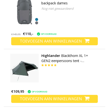
backpack dames
Nog niet gewaardeerd
€110,-
OP VOORRAAD
€149,95
TOEVOEGEN AAN WINKELWAGEN
Highlander
Blackthorn XL 1+
GEN2 eenpersoons tent -
trekkingtent - 1 persoons tent
€109,95
OP VOORRAAD
TOEVOEGEN AAN WINKELWAGEN