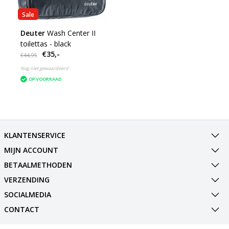
Sale
Deuter
Wash Center II
toilettas - black
€35,-
€44,95
Nog niet gewaardeerd
OP VOORRAAD
KLANTENSERVICE
MIJN ACCOUNT
BETAALMETHODEN
VERZENDING
SOCIALMEDIA
CONTACT