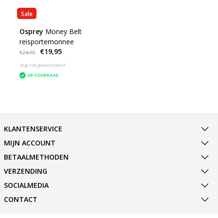
Sale
Osprey
Money Belt
reisportemonnee
€19,95
€24,95
Nog niet gewaardeerd
OP VOORRAAD
KLANTENSERVICE
MIJN ACCOUNT
BETAALMETHODEN
VERZENDING
SOCIALMEDIA
CONTACT