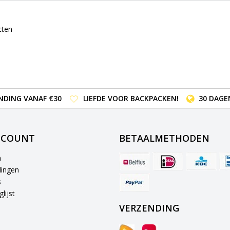
cten
NDING VANAF €30
LIEFDE VOOR BACKPACKEN!
30 DAGE
CCOUNT
BETAALMETHODEN
n
lingen
s
lijst
VERZENDING