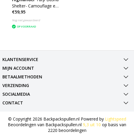
Shelter- Camouflage en
€59,95
Olive
Nog niet gewaardeerd
OP VOORRAAD
KLANTENSERVICE
MIJN ACCOUNT
BETAALMETHODEN
VERZENDING
SOCIALMEDIA
CONTACT
© Copyright 2026 Backpackspullen.nl Powered by
Lightspeed
Beoordelingen van
Backpackspullen.nl
9,3
uit
10
op basis van
2220
beoordelingen