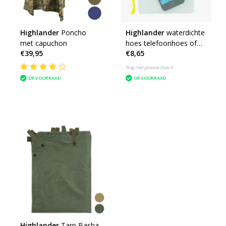
Highlander
Poncho
Highlander
waterdichte
met capuchon
hoes telefoonhoes of
€39,95
€8,65
camerahoes
Nog niet gewaardeerd
OP VOORRAAD
OP VOORRAAD
Highlander
Tarp Basha