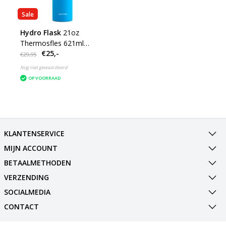
Sale
Hydro Flask
21oz
Thermosfles 621ml
€25,-
Standard Mouth - Flex
€29,95
Cap
Nog niet gewaardeerd
OP VOORRAAD
KLANTENSERVICE
MIJN ACCOUNT
BETAALMETHODEN
VERZENDING
SOCIALMEDIA
CONTACT