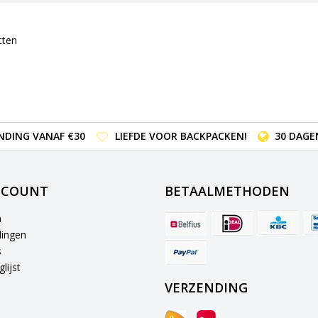
cten
NDING VANAF €30
LIEFDE VOOR BACKPACKEN!
30 DAGE
CCOUNT
BETAALMETHODEN
n
lingen
s
lijst
VERZENDING