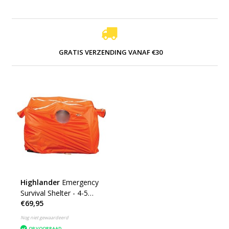
GRATIS VERZENDING VANAF €30
Highlander
Emergency
Survival Shelter - 4-5
€69,95
personen - oranje
Nog niet gewaardeerd
OP VOORRAAD