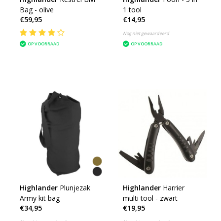
Bag - olive
1 tool
€59,95
€14,95
Nog niet gewaardeerd
OP VOORRAAD
OP VOORRAAD
Highlander
Plunjezak
Highlander
Harrier
Army kit bag
multi tool - zwart
€34,95
€19,95