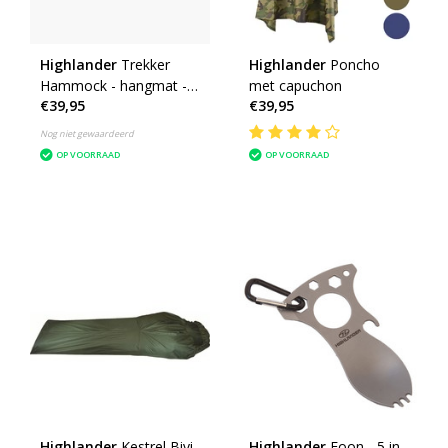
Highlander
Trekker
Highlander
Poncho
Hammock - hangmat -
met capuchon
€39,95
€39,95
olive
Nog niet gewaardeerd
OP VOORRAAD
OP VOORRAAD
Highlander
Kestrel Bivi
Highlander
Foon - 5 in