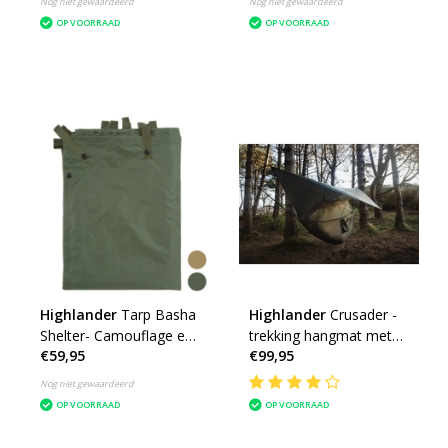
Nog niet gewaardeerd
Nog niet gewaardeerd
OP VOORRAAD
OP VOORRAAD
Highlander
Tarp Basha
Highlander
Crusader -
Shelter- Camouflage en
trekking hangmat met
€59,95
€99,95
Olive
tarp en mosquitonet -
olive groen
Nog niet gewaardeerd
OP VOORRAAD
OP VOORRAAD