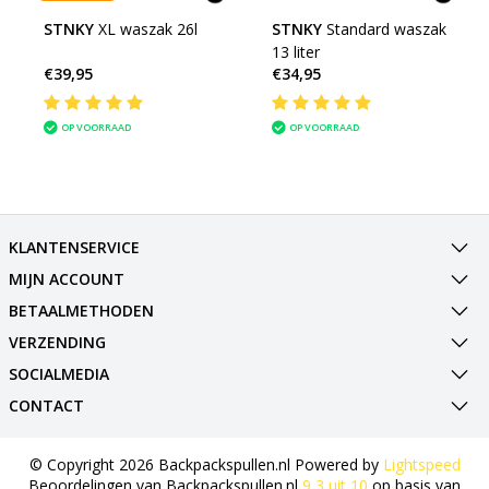
STNKY
XL waszak 26l
STNKY
Standard waszak
13 liter
€39,95
€34,95
OP VOORRAAD
OP VOORRAAD
KLANTENSERVICE
MIJN ACCOUNT
BETAALMETHODEN
VERZENDING
SOCIALMEDIA
CONTACT
© Copyright 2026 Backpackspullen.nl Powered by
Lightspeed
Beoordelingen van
Backpackspullen.nl
9,3
uit
10
op basis van