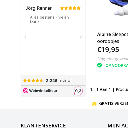
Alpine
Sleepd
oordopjes
€19,95
Nog niet gewaa
OP VOORR
1 - 1 Van 1
| Produ
GRATIS VERZE
KLANTENSERVICE
MIJN A