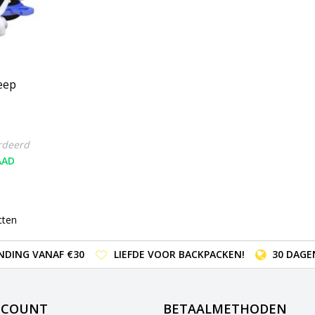
eep
rdeerd
AAD
cten
NDING VANAF €30
LIEFDE VOOR BACKPACKEN!
30 DAGE
CCOUNT
BETAALMETHODEN