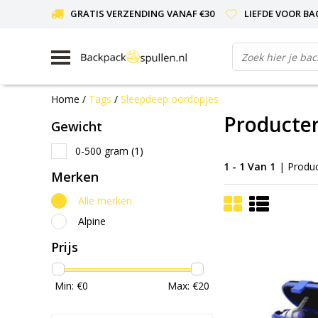
GRATIS VERZENDING VANAF €30
LIEFDE VOOR BA
Home
/
Tags
/
Sleepdeep oordopjes
Producte
Gewicht
0-500 gram
(1)
1 - 1 Van 1
| Produ
Merken
Alle merken
Alpine
Prijs
Min: €
0
Max: €
20