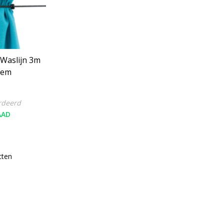
Waslijn 3m
eem
rdeerd
AAD
cten