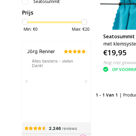
Seatosummit
Prijs
Min: €
0
Max: €
20
Seatosummit
met klemsyst
€19,95
Nog niet gewaa
OP VOORR
1 - 1 Van 1
| Produ