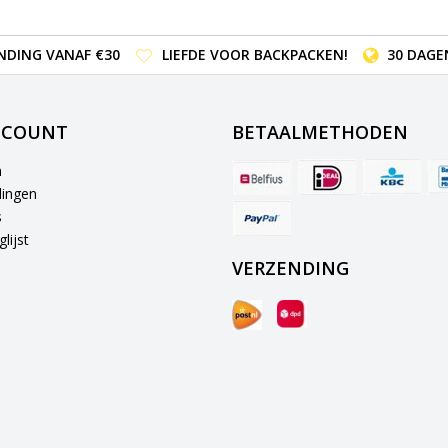
NDING VANAF €30
LIEFDE VOOR BACKPACKEN!
30 DAGE
CCOUNT
BETAALMETHODEN
n
lingen
s
lijst
VERZENDING