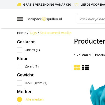
GRATIS VERZENDING VANAF €30
LIEFDE VOOR BA
Home
/
Tags
/
Seatosummit waslijn
Producte
Geslacht
Unisex
(1)
1 - 1 Van 1
| Produ
Kleur
Zwart
(1)
Gewicht
0-500 gram
(1)
Merken
Alle merken