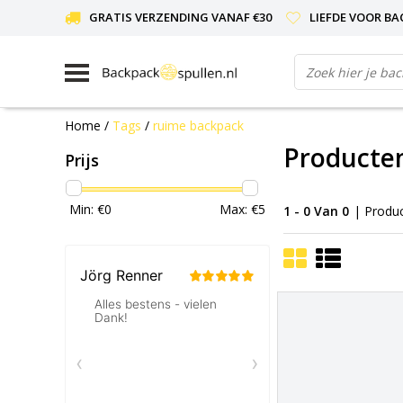
GRATIS VERZENDING VANAF €30
LIEFDE VOOR BA
Home
/
Tags
/
ruime backpack
Producte
Prijs
Min: €
0
Max: €
5
1 - 0 Van 0
| Produ