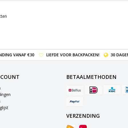
cten
NDING VANAF €30
LIEFDE VOOR BACKPACKEN!
30 DAGE
CCOUNT
BETAALMETHODEN
n
lingen
s
lijst
VERZENDING