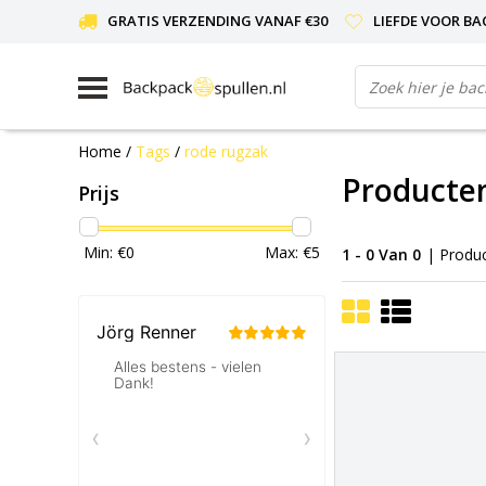
GRATIS VERZENDING VANAF €30
LIEFDE VOOR BA
Home
/
Tags
/
rode rugzak
Producte
Prijs
Min: €
0
Max: €
5
1 - 0 Van 0
| Produ