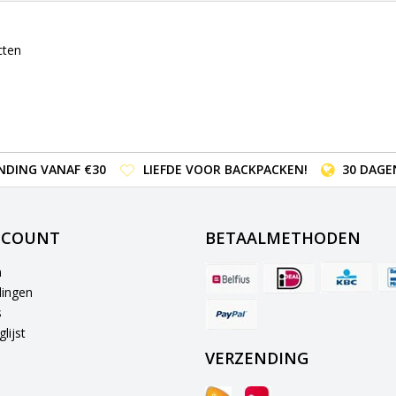
cten
NDING VANAF €30
LIEFDE VOOR BACKPACKEN!
30 DAGE
CCOUNT
BETAALMETHODEN
n
lingen
s
lijst
VERZENDING