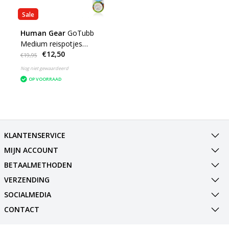
Sale
Human Gear
GoTubb
Medium reispotjes
€12,50
voorraadpotjes 3-Pack
€19,95
Nog niet gewaardeerd
OP VOORRAAD
KLANTENSERVICE
MIJN ACCOUNT
BETAALMETHODEN
VERZENDING
SOCIALMEDIA
CONTACT