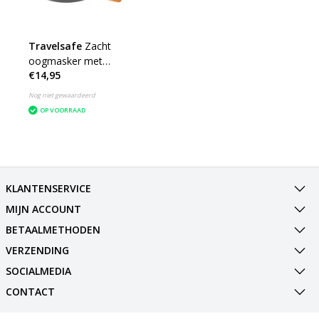
Travelsafe
Zacht
oogmasker met
€14,95
oordopjes
Nog niet gewaardeerd
OP VOORRAAD
KLANTENSERVICE
MIJN ACCOUNT
BETAALMETHODEN
VERZENDING
SOCIALMEDIA
CONTACT