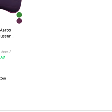
Aeros
kussen
rdeerd
AAD
cten