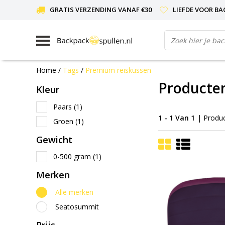
GRATIS VERZENDING VANAF €30
LIEFDE VOOR BA
Home
/
Tags
/
Premium reiskussen
Producte
Kleur
Paars
(1)
1 - 1 Van 1
| Produ
Groen
(1)
Gewicht
0-500 gram
(1)
Merken
Alle merken
Seatosummit
Prijs