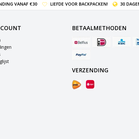
NDING VANAF €30
LIEFDE VOOR BACKPACKEN!
30 DAGE
CCOUNT
BETAALMETHODEN
n
lingen
s
lijst
VERZENDING