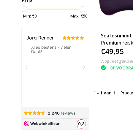
Min: €
0
Max: €
50
Seatosummit
Premium reis
€49,95
opblaasbaar
Nog niet gewaa
OP VOORR
1 - 1 Van 1
| Produ