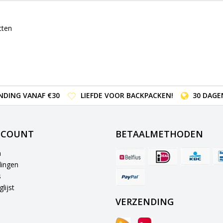
cten
NDING VANAF €30
LIEFDE VOOR BACKPACKEN!
30 DAGE
CCOUNT
BETAALMETHODEN
n
lingen
s
lijst
VERZENDING