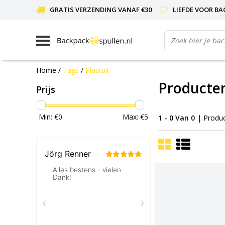
GRATIS VERZENDING VANAF €30
LIEFDE VOOR BA
Home
/
Tags
/
Plastuit
Producten
Prijs
Min: €
0
Max: €
5
1 - 0 Van 0
| Produ