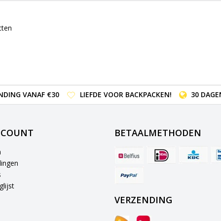
cten
NDING VANAF €30
LIEFDE VOOR BACKPACKEN!
30 DAGE
CCOUNT
BETAALMETHODEN
n
lingen
s
lijst
VERZENDING