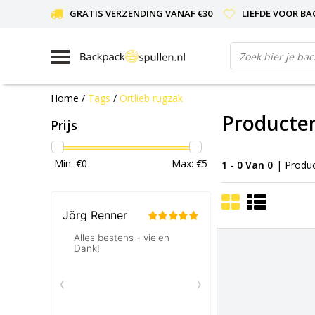
GRATIS VERZENDING VANAF €30
LIEFDE VOOR BA
Home
/
Tags
/
Ortlieb rugzak
Producten
Prijs
Min: €
0
Max: €
5
1 - 0 Van 0
| Produ