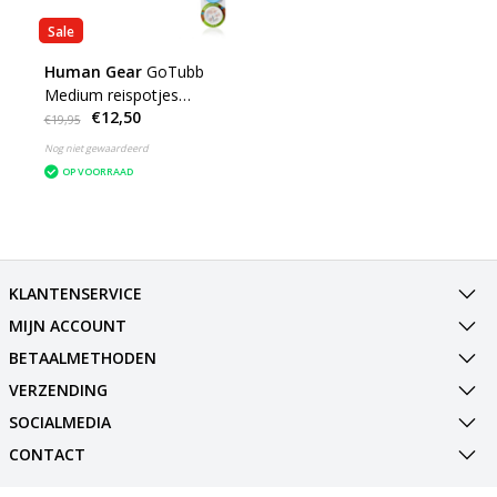
Sale
Human Gear
GoTubb
Medium reispotjes
€12,50
voorraadpotjes 3-Pack
€19,95
Nog niet gewaardeerd
OP VOORRAAD
KLANTENSERVICE
MIJN ACCOUNT
BETAALMETHODEN
VERZENDING
SOCIALMEDIA
CONTACT