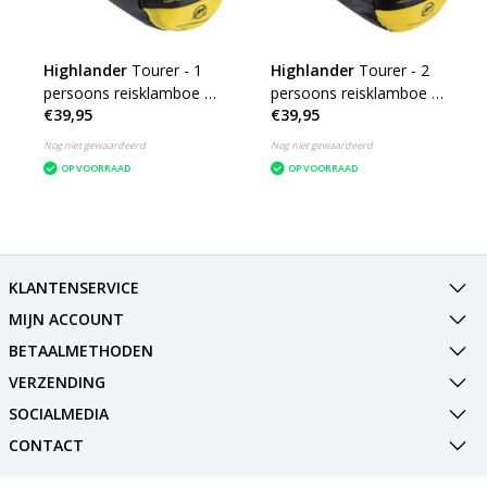
Highlander
Tourer - 1
Highlander
Tourer - 2
persoons reisklamboe -
persoons reisklamboe -
€39,95
€39,95
geïmpregneerd
geïmpregneerd
muskietennet - wit
muskietennet - wit
Nog niet gewaardeerd
Nog niet gewaardeerd
OP VOORRAAD
OP VOORRAAD
KLANTENSERVICE
MIJN ACCOUNT
BETAALMETHODEN
VERZENDING
SOCIALMEDIA
CONTACT