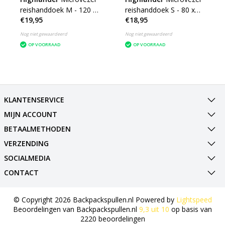
reishanddoek M - 120 x
reishanddoek S - 80 x
€19,95
€18,95
60cm - Medium -
40cm - Small -
microfibre soft
microfibre soft
Nog niet gewaardeerd
Nog niet gewaardeerd
OP VOORRAAD
OP VOORRAAD
KLANTENSERVICE
MIJN ACCOUNT
BETAALMETHODEN
VERZENDING
SOCIALMEDIA
CONTACT
© Copyright 2026 Backpackspullen.nl Powered by
Lightspeed
Beoordelingen van
Backpackspullen.nl
9,3
uit
10
op basis van
2220
beoordelingen