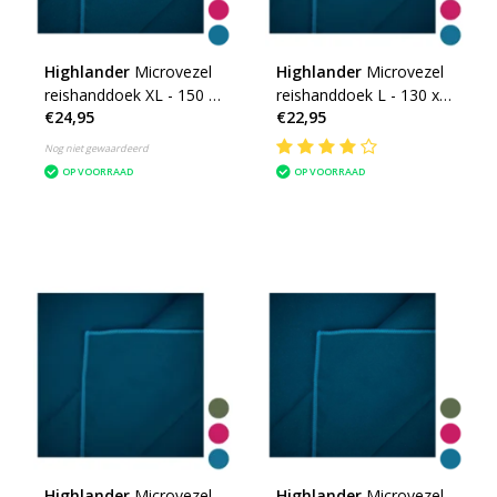
Highlander
Microvezel
Highlander
Microvezel
reishanddoek XL - 150 x
reishanddoek L - 130 x
€24,95
€22,95
85cm - Large -
70cm - Large -
microfibre soft
microfibre soft
Nog niet gewaardeerd
OP VOORRAAD
OP VOORRAAD
Highlander
Microvezel
Highlander
Microvezel