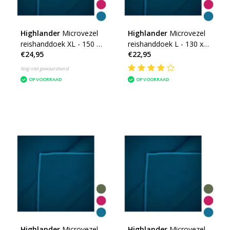
Highlander
Microvezel
Highlander
Microvezel
reishanddoek XL - 150 x
reishanddoek L - 130 x
€24,95
€22,95
85cm - Large -
70cm - Large -
microfibre soft
microfibre soft
Nog niet gewaardeerd
OP VOORRAAD
OP VOORRAAD
Highlander
Microvezel
Highlander
Microvezel