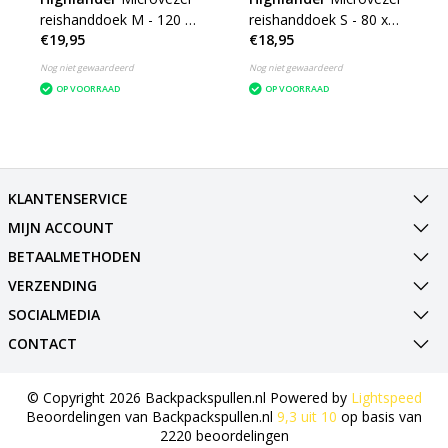
reishanddoek M - 120 x
reishanddoek S - 80 x
€19,95
€18,95
60cm - Medium -
40cm - Small -
microfibre soft
microfibre soft
Nog niet gewaardeerd
Nog niet gewaardeerd
OP VOORRAAD
OP VOORRAAD
KLANTENSERVICE
MIJN ACCOUNT
BETAALMETHODEN
VERZENDING
SOCIALMEDIA
CONTACT
© Copyright 2026 Backpackspullen.nl Powered by
Lightspeed
Beoordelingen van
Backpackspullen.nl
9,3
uit
10
op basis van
2220
beoordelingen