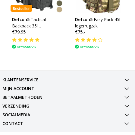
Bestseller
Defcon5
Tactical
Defcon5
Easy Pack 45l
Backpack 35l
legerrugzak
€79,95
€75,-
legerrugzak
OP VOORRAAD
OP VOORRAAD
KLANTENSERVICE
MIJN ACCOUNT
BETAALMETHODEN
VERZENDING
SOCIALMEDIA
CONTACT