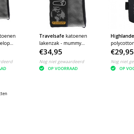
toenen
Travelsafe
katoenen
Highlande
velop
lakenzak - mummy
polycotton
€34,95
€29,95
reislaken - wit
rdeerd
Nog niet gewaardeerd
Nog niet g
AAD
OP VOORRAAD
OP VO
cten