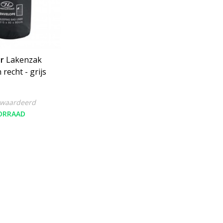
r
Lakenzak
 recht - grijs
ewaardeerd
ORRAAD