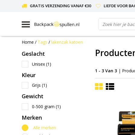
GRATIS VERZENDING VANAF €30
LIEFDE VOOR BA
Home
/
Tags
/
lakenzak katoen
Producte
Geslacht
Unisex
(1)
1 - 3 Van 3
| Produ
Kleur
Grijs
(1)
Gewicht
0-500 gram
(1)
Merken
Alle merken