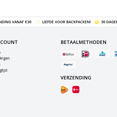
NDING VANAF €30
LIEFDE VOOR BACKPACKEN!
30 DAGE
CCOUNT
BETAALMETHODEN
n
lingen
s
lijst
VERZENDING