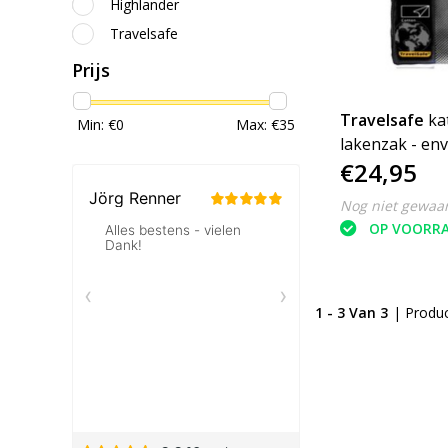
Highlander
Travelsafe
Prijs
Travelsafe
ka
Min: €
0
Max: €
35
lakenzak - en
€24,95
reislaken - wit
Nog niet gewaa
OP VOORR
1 - 3 Van 3
| Produ