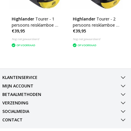
Highlander
Tourer - 1
Highlander
Tourer - 2
persoons reisklamboe -
persoons reisklamboe -
€39,95
€39,95
geïmpregneerd
geïmpregneerd
muskietennet - wit
muskietennet - wit
Nog niet gewaardeerd
Nog niet gewaardeerd
OP VOORRAAD
OP VOORRAAD
KLANTENSERVICE
MIJN ACCOUNT
BETAALMETHODEN
VERZENDING
SOCIALMEDIA
CONTACT