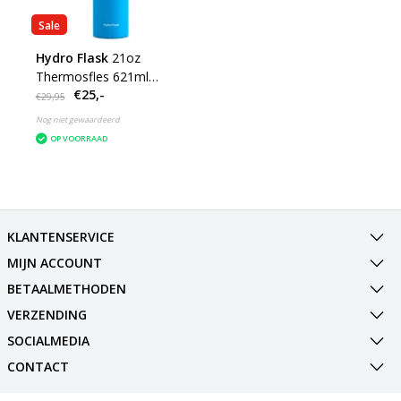
Sale
Hydro Flask
21oz
Thermosfles 621ml
€25,-
Standard Mouth - Flex
€29,95
Cap
Nog niet gewaardeerd
OP VOORRAAD
KLANTENSERVICE
MIJN ACCOUNT
BETAALMETHODEN
VERZENDING
SOCIALMEDIA
CONTACT