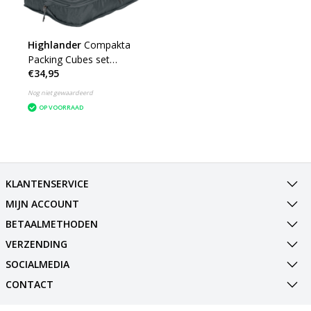
Highlander
Compakta
Packing Cubes set
€34,95
compressie - grijs
Nog niet gewaardeerd
OP VOORRAAD
KLANTENSERVICE
MIJN ACCOUNT
BETAALMETHODEN
VERZENDING
SOCIALMEDIA
CONTACT