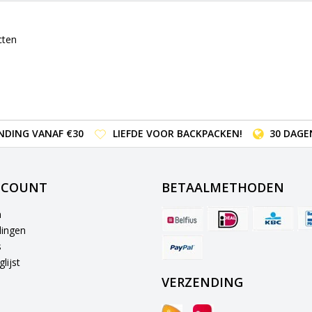
cten
NDING VANAF €30
LIEFDE VOOR BACKPACKEN!
30 DAGE
CCOUNT
BETAALMETHODEN
n
lingen
s
lijst
VERZENDING