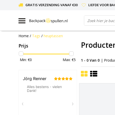
GRATIS VERZENDING VANAF €30
LIEFDE VOOR BA
Home
/
Tags
/
heuptassen
Producte
Prijs
Min: €
0
Max: €
5
1 - 0 Van 0
| Produ