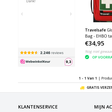
Travelsafe
Gl
Bag - EHBO ta
€34,95
Nog niet gewaa
OP VOORR
1 - 1 Van 1
| Produ
GRATIS VERZE
KLANTENSERVICE
MIJN A