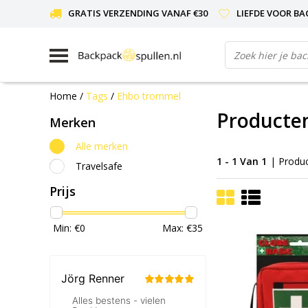
GRATIS VERZENDING VANAF €30
LIEFDE VOOR BA
Home
/
Tags
/
Ehbo trommel
Producte
Merken
Alle merken
1 - 1 Van 1
| Produ
Travelsafe
Prijs
Min: €
0
Max: €
35