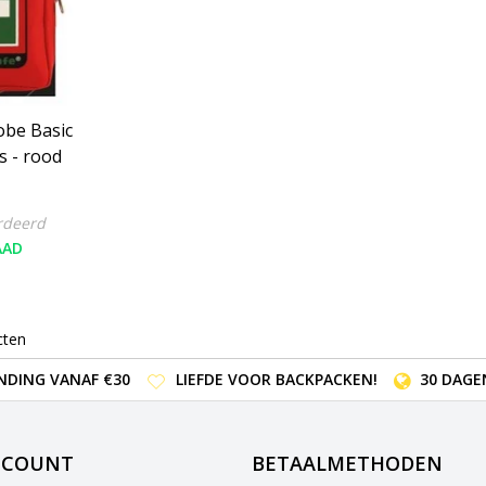
obe Basic
s - rood
rdeerd
AAD
cten
NDING VANAF €30
LIEFDE VOOR BACKPACKEN!
30 DAGE
CCOUNT
BETAALMETHODEN