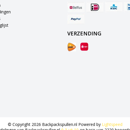
n
lingen
s
lijst
VERZENDING
© Copyright 2026 Backpackspullen.nl Powered by
Lightspeed
delingen van
Backpackspullen.nl
9,3
uit
10
op basis van
2220
beoorde