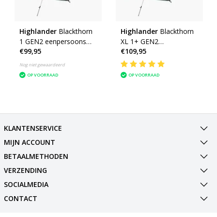
Highlander
Blackthorn
Highlander
Blackthorn
1 GEN2 eenpersoons
XL 1+ GEN2
€99,95
€109,95
tent - trekkingtent - 1
eenpersoons tent -
persoons tent
trekkingtent - 1
Nog niet gewaardeerd
persoons tent
OP VOORRAAD
OP VOORRAAD
KLANTENSERVICE
MIJN ACCOUNT
BETAALMETHODEN
VERZENDING
SOCIALMEDIA
CONTACT