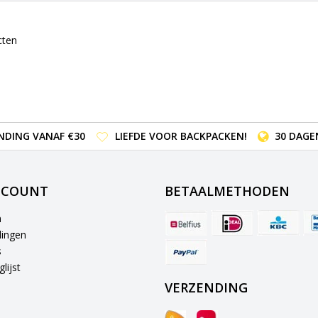
cten
NDING VANAF €30
LIEFDE VOOR BACKPACKEN!
30 DAGE
CCOUNT
BETAALMETHODEN
n
lingen
s
lijst
VERZENDING