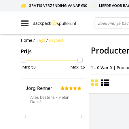
GRATIS VERZENDING VANAF €30
LIEFDE VOOR BA
Home
/
Tags
/
daypack
Producte
Prijs
Min: €
0
Max: €
5
1 - 0 Van 0
| Produ