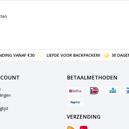
cten
NDING VANAF €30
LIEFDE VOOR BACKPACKEN!
30 DAGE
CCOUNT
BETAALMETHODEN
n
lingen
s
lijst
VERZENDING